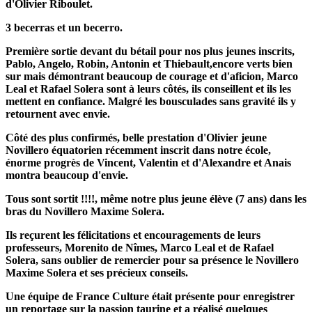
d'Olivier Riboulet.
3 becerras et un becerro.
Première sortie devant du bétail pour nos plus jeunes inscrits,
Pablo, Angelo, Robin, Antonin et Thiebault,encore verts bien
sur mais démontrant beaucoup de courage et d'aficion, Marco
Leal et Rafael Solera sont à leurs côtés, ils conseillent et ils les
mettent en confiance. Malgré les bousculades sans gravité ils y
retournent avec envie.
Côté des plus confirmés, belle prestation d'Olivier jeune
Novillero équatorien récemment inscrit dans notre école,
énorme progrès de Vincent, Valentin et d'Alexandre et Anais
montra beaucoup d'envie.
Tous sont sortit !!!!, même notre plus jeune élève (7 ans) dans les
bras du Novillero Maxime Solera.
Ils reçurent les félicitations et encouragements de leurs
professeurs, Morenito de Nîmes, Marco Leal et de Rafael
Solera, sans oublier de remercier pour sa présence le Novillero
Maxime Solera et ses précieux conseils.
Une équipe de France Culture était présente pour enregistrer
un reportage sur la passion taurine et a réalisé quelques