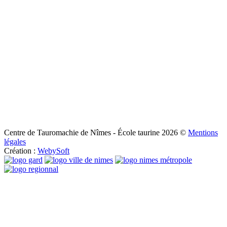
Centre de Tauromachie de Nîmes - École taurine
2026
©
Mentions
légales
Création :
WebySoft