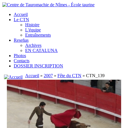
Accueil
Le CTN
Histoire
L'équipe
Entraînements
Reseñas
Archives
EN CATALUNA
Photos
Contacts
DOSSIER INSCRIPTION
Accueil
»
2007
»
Fête du CTN
» CTN_139