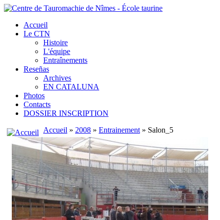
Accueil
Le CTN
Histoire
L'équipe
Entraînements
Reseñas
Archives
EN CATALUNA
Photos
Contacts
DOSSIER INSCRIPTION
Accueil
»
2008
»
Entrainement
» Salon_5