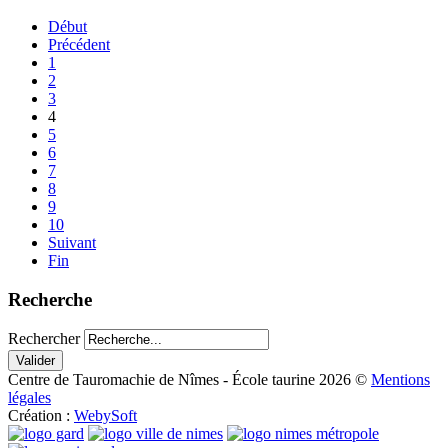
Début
Précédent
1
2
3
4
5
6
7
8
9
10
Suivant
Fin
Recherche
Rechercher
Valider
Centre de Tauromachie de Nîmes - École taurine
2026
©
Mentions
légales
Création :
WebySoft