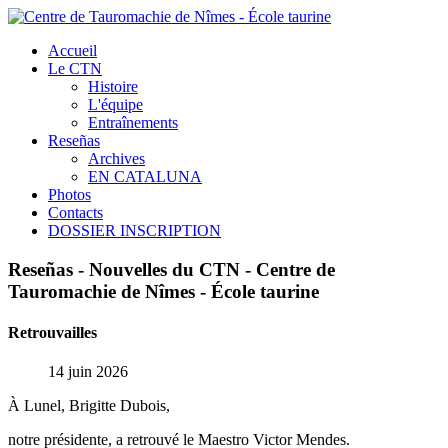
Accueil
Le CTN
Histoire
L'équipe
Entraînements
Reseñas
Archives
EN CATALUNA
Photos
Contacts
DOSSIER INSCRIPTION
Reseñas
-
Nouvelles
du
CTN
-
Centre
de
Tauromachie
de
Nîmes
-
École
taurine
Retrouvailles
14 juin 2026
À Lunel, Brigitte Dubois,
notre présidente, a retrouvé le Maestro Victor Mendes.